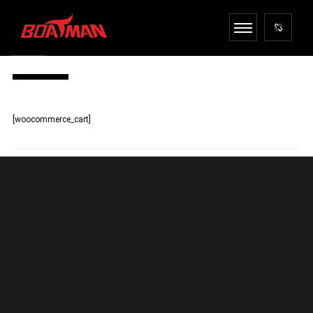
CART
[woocommerce_cart]